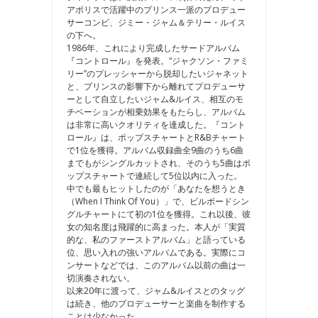
アポリスで活躍中のプリンス一派のプロデュー
サーコンビ、ジミー・ジャム＆テリー・ルイス
の下へ。
1986年、これにより完成したサードアルバム
『コントロール』を発表。“ジャクソン・ファミ
リー”のプレッシャーから脱却したいジャネット
と、プリンスの影響下から離れてプロデューサ
ーとして自立したいジャム&ルイス、相互のモ
チベーションが相乗効果をもたらし、アルバム
は非常に高いクオリティを達成した。『コント
ロール』は、ポップスチャートとR&Bチャート
で1位を獲得。アルバム収録曲全9曲のうち6曲
までもがシングルカットされ、そのうち5曲はポ
ップスチャートで連続して5位以内に入った。
中でも最もヒットしたのが「あなたを想うとき
（When I Think Of You）」で、ビルボードシン
グルチャートにて初の1位を獲得。これ以後、彼
女の知名度は飛躍的に高まった。本人が「実質
的な、私のファーストアルバム」と語っている
位、思い入れの強いアルバムである。実際にコ
ンサートなどでは、このアルバム以前の曲は一
切演奏されない。
以来20年に渡って、ジャム&ルイスとのタッグ
は続き、他のプロデューサーと楽曲を制作する
ことは少なかった。