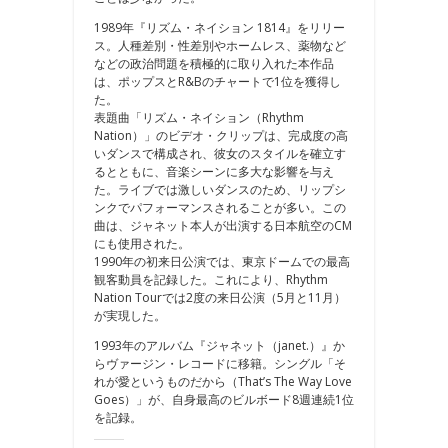
1989年『リズム・ネイション 1814』をリリー
ス。人種差別・性差別やホームレス、薬物など
などの政治問題を積極的に取り入れた本作品
は、ポップスとR&Bのチャートで1位を獲得し
た。
表題曲「リズム・ネイション（Rhythm
Nation）」のビデオ・クリップは、完成度の高
いダンスで構成され、彼女のスタイルを確立す
るとともに、音楽シーンに多大な影響を与え
た。ライブでは激しいダンスのため、リップシ
ンクでパフォーマンスされることが多い。この
曲は、ジャネット本人が出演する日本航空のCM
にも使用された。
1990年の初来日公演では、東京ドームでの最高
観客動員を記録した。これにより、Rhythm
Nation Tourでは2度の来日公演（5月と11月）
が実現した。
1993年のアルバム『ジャネット（janet.）』か
らヴァージン・レコードに移籍。シングル「そ
れが愛というものだから（That’s The Way Love
Goes）」が、自身最高のビルボード8週連続1位
を記録。