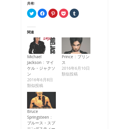
共有:
ク
Facebook
ク
ク
ク
リ
で
リ
リ
リ
ッ
共
ッ
ッ
ッ
ク
有
ク
ク
ク
し
す
し
し
し
て
る
て
て
て
関連
Twitter
に
Pinterest
Pocket
Tumblr
で
は
で
で
で
共
ク
共
シ
共
有
リ
有
ェ
有
(新
ッ
(新
ア
(新
し
ク
し
(新
し
い
し
い
し
い
Michael
Prince : プリン
ウ
て
ウ
い
ウ
ィ
く
ィ
ウ
ィ
Jackson : マイ
ス
ン
だ
ン
ィ
ン
ド
さ
ド
ン
ド
ケル・ジャクソ
2016年6月10日
ウ
い
ウ
ド
ウ
ン
類似投稿
で
(新
で
ウ
で
開
し
開
で
開
2016年6月8日
き
い
き
開
き
ま
ウ
ま
き
ま
類似投稿
す)
ィ
す)
ま
す)
ン
す)
ド
ウ
で
開
き
Bruce
ま
す)
Springsteen :
ブルース・スプ
リングスティー