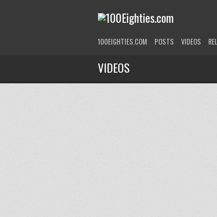
100EIGHTIES.COM
POSTS
VIDEOS
RE
VIDEOS