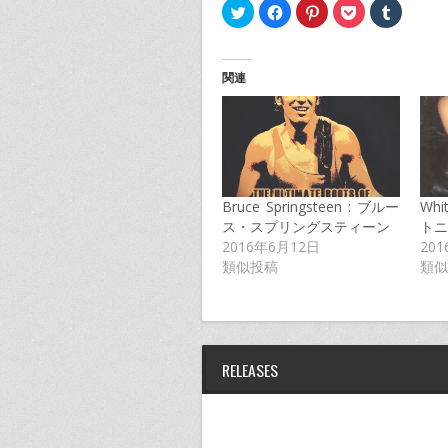
ク
Facebook
ク
ク
ク
リ
で
リ
リ
リ
ッ
共
ッ
ッ
ッ
ク
有
ク
ク
ク
し
す
し
し
し
て
る
て
て
て
関連
Twitter
に
Pinterest
Pocket
Tumblr
で
は
で
で
で
共
ク
共
シ
共
有
リ
有
ェ
有
(新
ッ
(新
ア
(新
し
ク
し
(新
し
い
し
い
し
い
ウ
て
ウ
い
ウ
ィ
く
ィ
ウ
ィ
ン
だ
ン
ィ
ン
ド
さ
ド
ン
ド
Bruce Springsteen : ブルー
Whi
ウ
い
ウ
ド
ウ
で
(新
で
ウ
で
ス・スプリングスティーン
トニ
開
し
開
で
開
2016年6月12日
20
き
い
き
開
き
ま
ウ
ま
き
ま
類似投稿
類似
す)
ィ
す)
ま
す)
ン
す)
ド
ウ
で
開
き
ま
RELEASES
す)