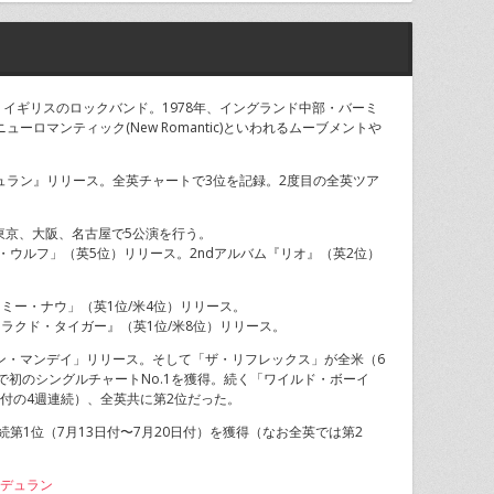
）は、イギリスのロックバンド。1978年、イングランド中部・バーミ
ーロマンティック(New Romantic)といわれるムーブメントや
・デュラン』リリース。全英チャートで3位を記録。2度目の全英ツア
。東京、大阪、名古屋で5公演を行う。
・ウルフ」（英5位）リリース。2ndアルバム『リオ』（英2位）
・ミー・ナウ」（英1位/米4位）リリース。
ザ・ラクド・タイガー』（英1位/米8位）リリース。
オン・マンデイ」リリース。そして「ザ・リフレックス」が全米（6
英で初のシングルチャートNo.1を獲得。続く「ワイルド・ボーイ
5日付の4週連続）、全英共に第2位だった。
続第1位（7月13日付〜7月20日付）を獲得（なお全英では第2
ラン・デュラン